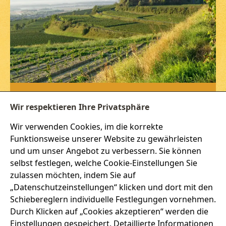
NEWSLETTER
Wir respektieren Ihre Privatsphäre
Wir verwenden Cookies, im die korrekte
Jetzt kostenlos anmelden und 5% Rabatt*
Funktionsweise unserer Website zu gewährleisten
einmalig sichern. Bleiben Sie immer auf dem
neuesten Stand!
und um unser Angebot zu verbessern. Sie können
selbst festlegen, welche Cookie-Einstellungen Sie
zulassen möchten, indem Sie auf
„Datenschutzeinstellungen“ klicken und dort mit den
Schiebereglern individuelle Festlegungen vornehmen.
ANMELDEN
Durch Klicken auf „Cookies akzeptieren“ werden die
Einstellungen gespeichert. Detaillierte Informationen